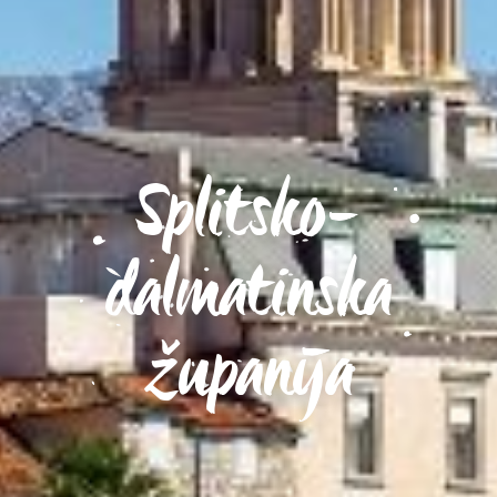
Splitsko-
dalmatinska
županija