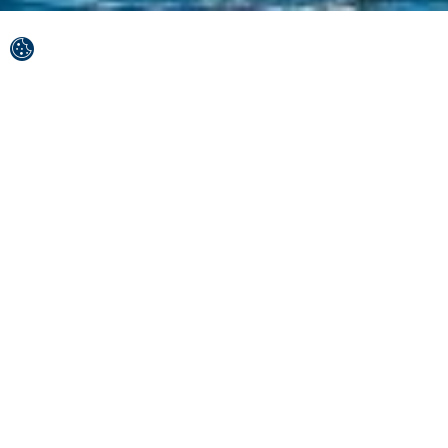
Splitsko-dalmatinska županija je območje velikih
čudes.
Najelegantnejša čipka Jadranskega morja obkroža Brač,
Hvar, Šolto in Vis, bogata zgodovina se pretaka po
venah Splita in Solina, naravna čudesa, kot sta Modro
in Rdeče jezero, Peklenski otoki ali Modra jama, pa vas
bodo prepričali, da boste, ne glede na svojo starost,
začeli verjeti v pravljice.
Najboljše med prihajajočimi